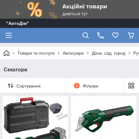
"АвтоДім"
Товари та послуги
Аксесуари
Дача, сад, город
Ру
Секатори
Сортування
0
Фільтри