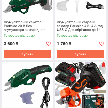
Акумуляторний секатор
Акумуляторний садовий
Parkside 20 В Без
секатор Parkside 4 В, 4 А·год,
акумулятора та зарядного
USB-C Для обрізання до 14
пристрою (PAAS 20-Li B1)
мм (PGSA 14 A1)
Готово до відправки
Готово до відправки
3 600
1 760
₴
₴
Купити
Купити